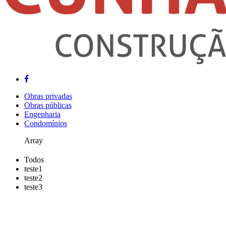
Obras privadas
Obras públicas
Engenharia
Condomínios
Array
Todos
teste1
teste2
teste3